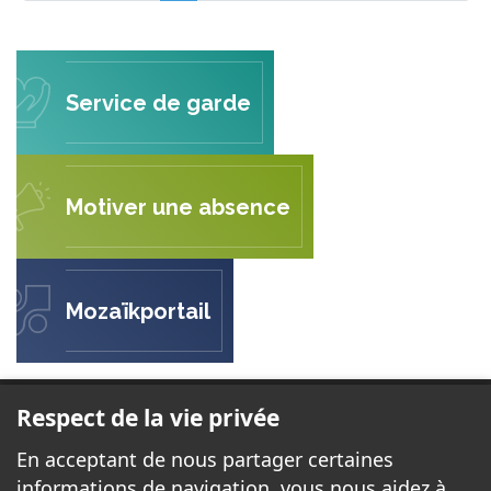
Service de garde
Motiver une absence
Mozaïkportail
ÉCOLE DES APPRENTIS-SAGES
Respect de la vie privée
385 Rue Brébeuf
En acceptant de nous partager certaines
Gatineau QC J8P 5W2
informations de navigation, vous nous aidez à