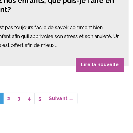
z nos enfants, que puis-je faire en
ent?
st pas toujours facile de savoir comment bien
nt afin qu’il apprivoise son stress et son anxiété. Un
s est offert afin de mieux…
Lire la nouvelle
(actuel)
2
3
4
5
Suivant →