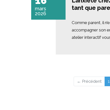
16
L’anxiété che
tant que par
mars
2026
Comme parent, il n’e
accompagner son enfa
atelier interactif vou
← Précédent
1