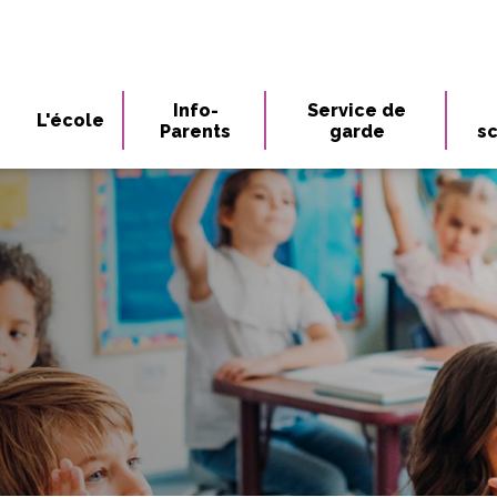
Info-
Service de
L'école
Parents
garde
sc